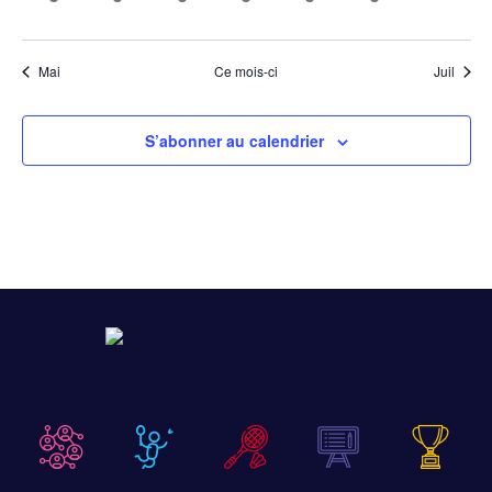
évènement,
évènement,
évènement,
évènement,
évènement,
évènement,
évènem
Mai
Ce mois-ci
Juil
S’abonner au calendrier