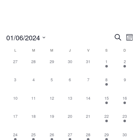
01/06/2024
Recherche
Navi
Recherch
Mois
de
et
vues
Sélectionnez
navigation
Évèn
Calendrier
L
M
M
J
V
S
D
de
une
de
vues
date.
0
0
0
0
0
1
3
Évènements
27
28
29
30
31
1
2
Évènement
évènement,
évènement,
évènement,
évènement,
évènement,
évènement,
évènem
0
0
0
0
0
1
0
3
4
5
6
7
8
9
évènement,
évènement,
évènement,
évènement,
évènement,
évènement,
évènem
0
0
0
0
0
2
1
10
11
12
13
14
15
16
évènement,
évènement,
évènement,
évènement,
évènement,
évènements,
évènem
0
0
0
0
0
1
1
17
18
19
20
21
22
23
évènement,
évènement,
évènement,
évènement,
évènement,
évènement,
évènem
1
1
1
1
1
1
0
24
25
26
27
28
29
30