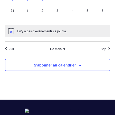
évènement,
évènements,
évènement,
évènement,
évènement,
évènement,
évènem
0
0
0
0
0
0
0
31
1
2
3
4
5
6
évènement,
évènement,
évènement,
évènement,
évènement,
évènement,
évènem
Il n’y a pas d’évènements ce jour là.
Juil
Ce mois-ci
Sep
S’abonner au calendrier