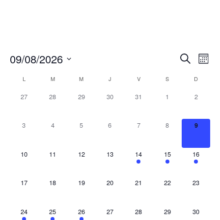
09/08/2026
Recherche
Navi
Recherch
Mois
de
et
vues
Sélectionnez
navigation
Évèn
Calendrier
L
M
M
J
V
S
D
de
une
de
vues
date.
0
0
0
0
0
0
0
Évènements
27
28
29
30
31
1
2
Évènement
évènement,
évènement,
évènement,
évènement,
évènement,
évènement,
évènem
0
0
0
0
0
0
0
3
4
5
6
7
8
9
évènement,
évènement,
évènement,
évènement,
évènement,
évènement,
évènem
0
0
0
0
1
1
1
10
11
12
13
14
15
16
évènement,
évènement,
évènement,
évènement,
évènement,
évènement,
évènem
0
0
0
0
0
0
0
17
18
19
20
21
22
23
évènement,
évènement,
évènement,
évènement,
évènement,
évènement,
évènem
1
2
1
0
0
0
0
24
25
26
27
28
29
30