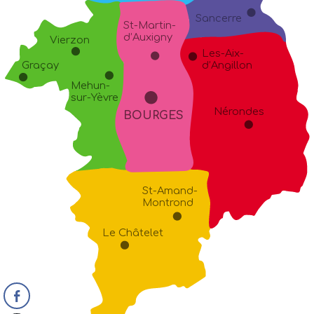
Sancerre
St-Martin-
d’Auxigny
Vierzon
Les-Aix-
d’Angillon
Graçay
Mehun-
sur-Yèvre
Nérondes
BOURGES
St-Amand-
Montrond
Le Châtelet