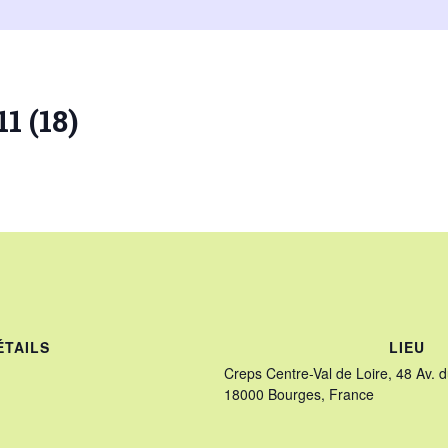
1 (18)
ée
aison
26
ÉTAILS
LIEU
Creps Centre-Val de Loire, 48 Av. 
18000 Bourges, France