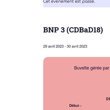
Cet évènement est passé.
BNP 3 (CDBaD18)
-
29 avril 2023
30 avril 2023
Assembl
Générale – S
2025/20
Buvette gérée par
D
Début :