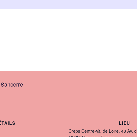
ée
aison
26
 Sancerre
ÉTAILS
LIEU
Creps Centre-Val de Loire, 48 Av. 