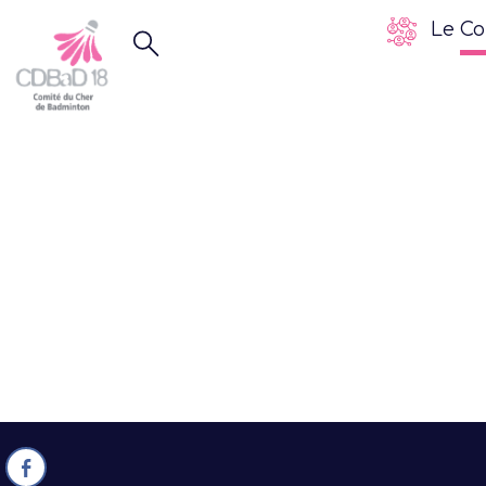
Le Co
Assembl
Générale – S