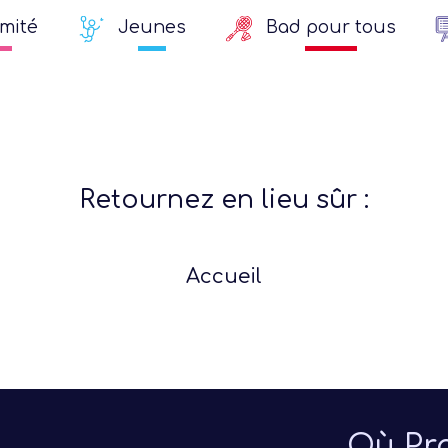
mité
Jeunes
Bad pour tous
Retournez en lieu sûr :
Accueil
ée
aison
Où Pra