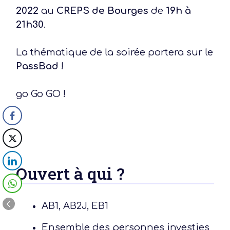
2022
au
CREPS
de Bourges
de
19h à
21h30
.
La thématique de la soirée portera sur le
PassBad
!
go Go GO !
Ouvert à qui ?
AB1, AB2J, EB1
Ensemble des personnes investies