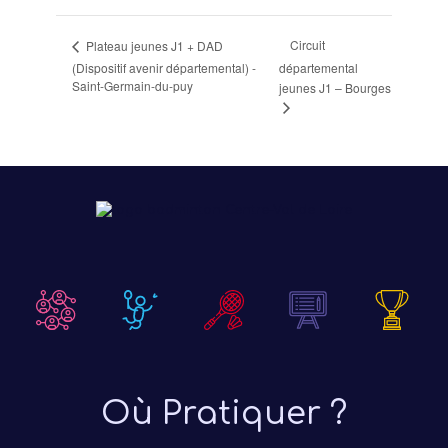
Circuit
Plateau jeunes J1 + DAD
(Dispositif avenir départemental) -
départemental
Saint-Germain-du-puy
jeunes J1 – Bourges
Où Pratiquer ?