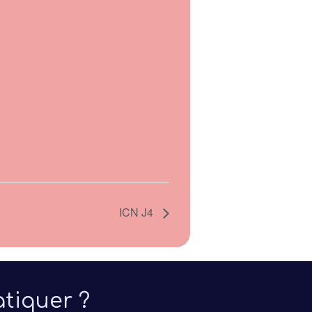
Formation
Compétiti
ICN J4
tiquer ?