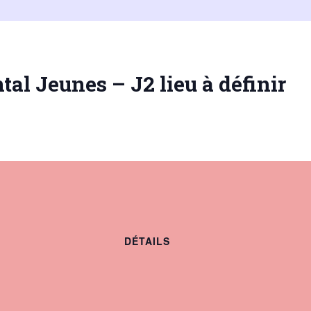
al Jeunes – J2 lieu à définir
ée
aison
26
DÉTAILS