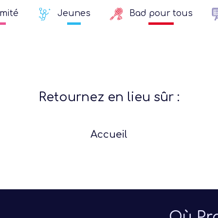
mité
Jeunes
Bad pour tous
Retournez en lieu sûr :
Accueil
ée
aison
Où Pra