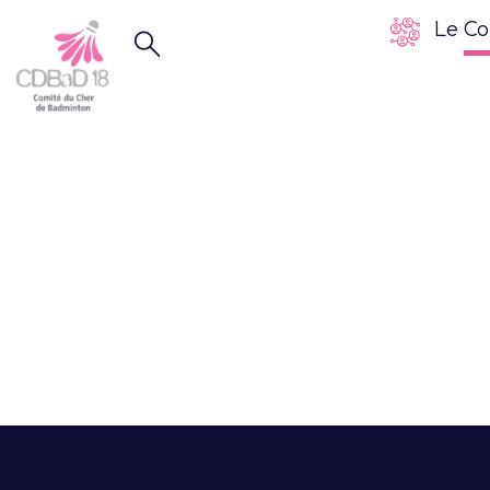
Le Co
Assembl
Générale – S