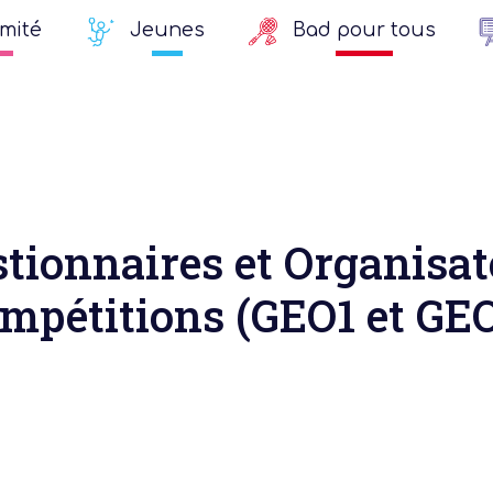
mité
Jeunes
Bad pour tous
stionnaires et Organisat
mpétitions (GEO1 et GE