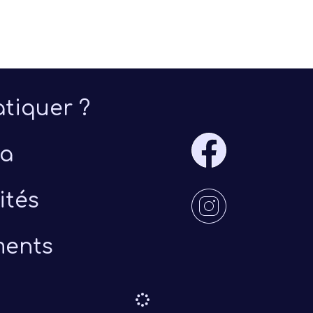
tiquer ?
a
ités
ents