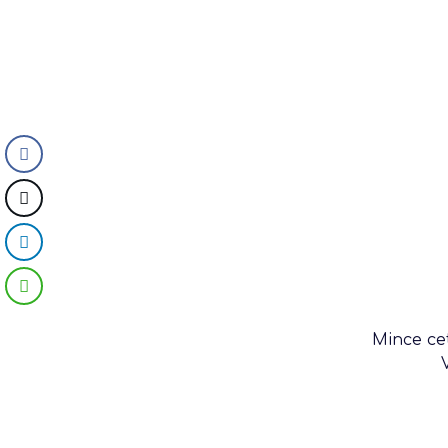
Assembl
Générale – S
2025/20
Mince cet