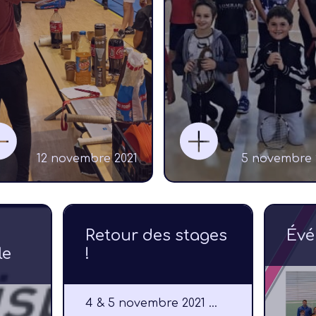
ée
aison
26
12 novembre 2021
5 novembre 
Retour des stages
Évé
le
!
4 & 5 novembre 2021 ...