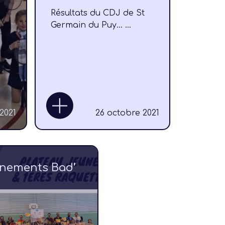
Résultats du CDJ de St
Germain du Puy... ...
Comité
2021
26 octobre 2021
Jeunes
nements Bad’
Bad pour 