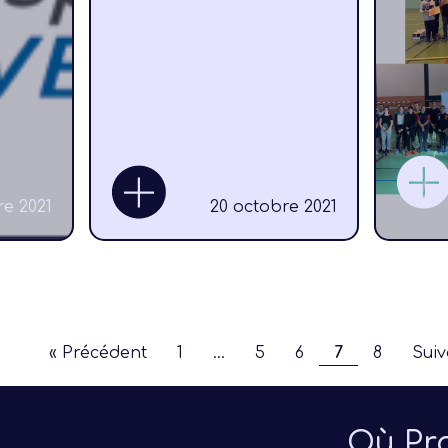
re 2021
20 octobre 2021
« Précédent
1
…
5
6
7
8
Suiv
Où Pra