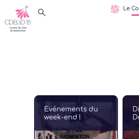
Le Co
Evénements du
D
week-end !
D